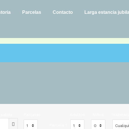
storia
Parcelas
Contacto
Larga estancia jubil
salida
Parcelas
Adultos
Niños
Habitac
Parcela 1