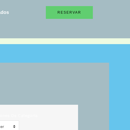
ados
RESERVAR
iones De Categoría